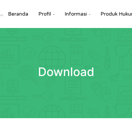
Beranda
Profil
Informasi
Produk Huk


AH
Download