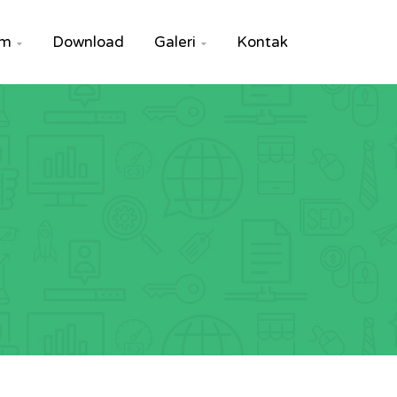
um
Download
Galeri
Kontak

