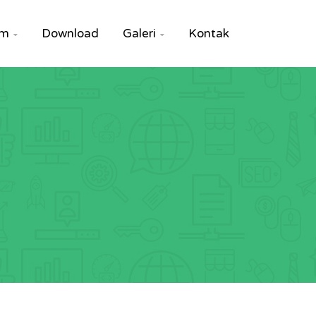
um
Download
Galeri
Kontak

