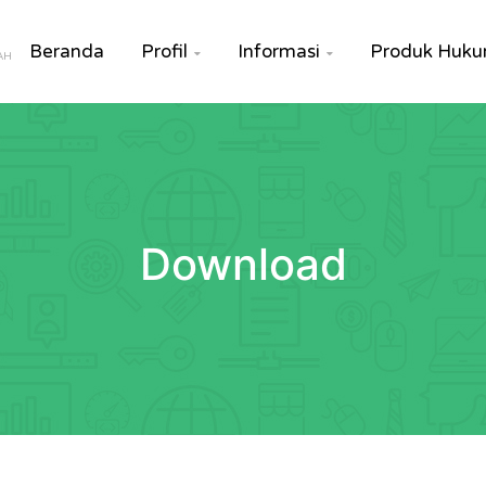
Beranda
Profil
Informasi
Produk Huk


AH
Download