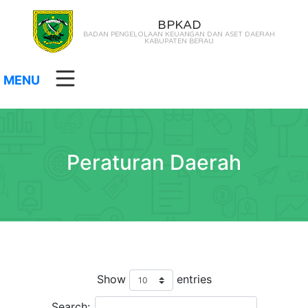
BPKAD
BADAN PENGELOLAAN KEUANGAN DAN ASET DAERAH
KABUPATEN BERAU
MENU
Peraturan Daerah
Show
entries
Search: