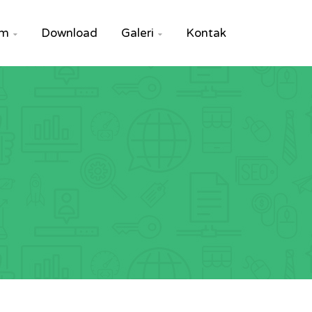
um
Download
Galeri
Kontak

