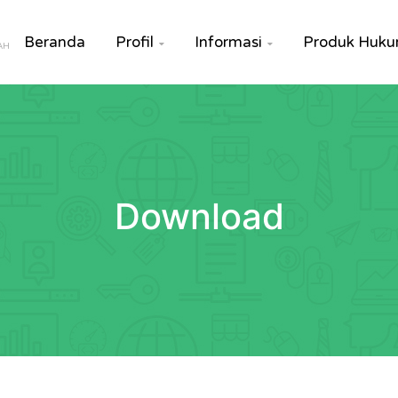
Beranda
Profil
Informasi
Produk Huk


AH
Download