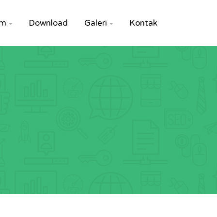
um
Download
Galeri
Kontak

