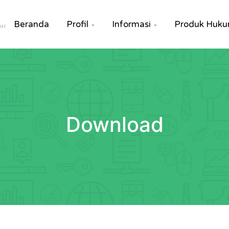
Beranda
Profil
Informasi
Produk Huk


AH
Download